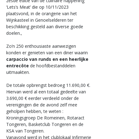
zesde editie van de culinaire happening 
‘Lets’s Meat’ die op 10/11/2023 
plaatsvond, in de orangerie van het 
Wijnkasteel in Genoelselderen ter 
beschikking gesteld aan diverse goede 
doelen., 
Zo’n 250 enthousiaste aanwezigen 
konden er genieten van een diner waarin 
carpaccio van runds en een heerlijke 
entrecôte
 de hoofdbestanddelen 
uitmaakten. 
De totale opbrengst bedroeg 11.690,00 €. 
Hiervan werd al een totaal gedeelte van 
3.690,00 € eerder verdeeld onder de 
verenigingen die de avond zelf mee 
geholpen hebben, te weten : 
Kroningsgroep De Romeinen, Rotaract 
Tongeren, Basketclub Tongeren en de 
KSA van Tongeren.
Vanavond werd in het clublokaal Infirmerie 