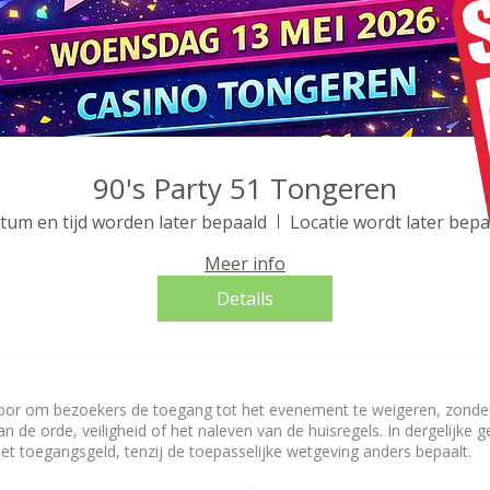
90's Party 51 Tongeren
tum en tijd worden later bepaald
Locatie wordt later bepa
Meer info
Details
voor om bezoekers de toegang tot het evenement te weigeren, zonder 
 de orde, veiligheid of het naleven van de huisregels. In dergelijke g
het toegangsgeld, tenzij de toepasselijke wetgeving anders bepaalt.