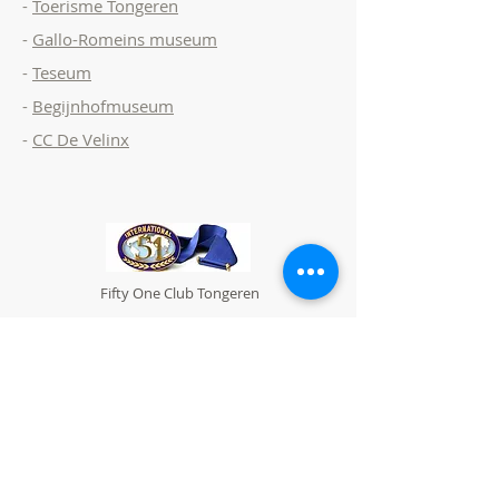
-
Toerisme Tongeren
-
Gallo-Romeins museum
-
Teseum
-
Begijnhofmuseum
-
CC De Velinx
Fifty One Club Tongeren
secretaris@fiftyonetongeren.be
Sint-Truiderstraat 1
B-3700 Tongeren
T
+32 (0) 474 76 89 08